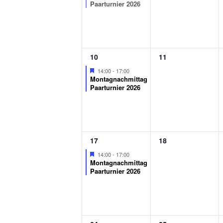
d
Paarturnier 2026
e
r
1
0
10
11
Veranstaltung,
Veranstaltungen,
Featured
14:00
-
17:00
Montagnachmittag
v
Paarturnier 2026
o
n
1
0
17
18
Veranstaltung,
Veranstaltungen,
Featured
14:00
-
17:00
V
Montagnachmittag
Paarturnier 2026
e