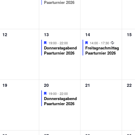
Paarturnier 2026
0
1
1
0
12
13
14
15
Veranstaltungen,
Veranstaltung,
Veranstaltung,
Ver
Wiederholung
Featured
Featured
19:00
-
22:00
14:00
-
17:30
Donnerstagabend
Freitagnachmittag
Paarturnier 2026
Paarturnier 2026
0
1
0
0
19
20
21
22
Veranstaltungen,
Veranstaltung,
Veranstaltungen,
Ver
Featured
19:00
-
22:00
Donnerstagabend
Paarturnier 2026