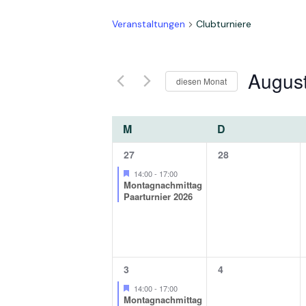
Veranstaltungen
Clubturniere
Augus
diesen Monat
Select
date.
K
MONTAG
DIENSTAG
M
D
1
0
27
28
a
Veranstaltung,
Veranstaltungen,
Featured
14:00
-
17:00
Montagnachmittag
l
Paarturnier 2026
e
n
1
0
3
4
Veranstaltung,
Veranstaltungen,
Featured
14:00
-
17:00
Montagnachmittag