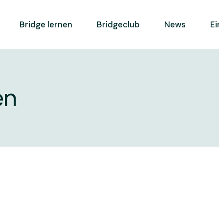
Bridge lernen
Bridgeclub
News
Ei
e
Ausbildungskonzept
Mitglied werden
en
e BC
Weiterbildung
Spielbetrieb
Lernen und Spielen
Geschichte
FSB
Leitbild
ga
Clubreglement
ebdo FSB
Vorstand
iere
Statuten
Kontakt