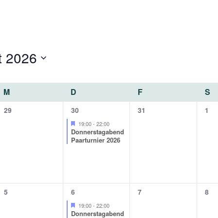
t 2026
MITTWOCH
DONNERSTAG
FREITAG
S
M
D
F
S
0
1
0
0
29
30
31
1
Veranstaltungen,
Veranstaltung,
Veranstaltungen,
Ver
Featured
19:00
-
22:00
Donnerstagabend
Paarturnier 2026
0
1
0
0
5
6
7
8
Veranstaltungen,
Veranstaltung,
Veranstaltungen,
Ver
Featured
19:00
-
22:00
Donnerstagabend