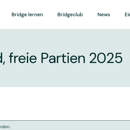
Bridge lernen
Bridgeclub
News
Ei
e
Ausbildungskonzept
Mitglied werden
 freie Partien 2025
e BC
Weiterbildung
Spielbetrieb
Lernen und Spielen
Geschichte
FSB
Leitbild
ga
Clubreglement
ebdo FSB
Vorstand
iere
Statuten
Kontakt
nden.