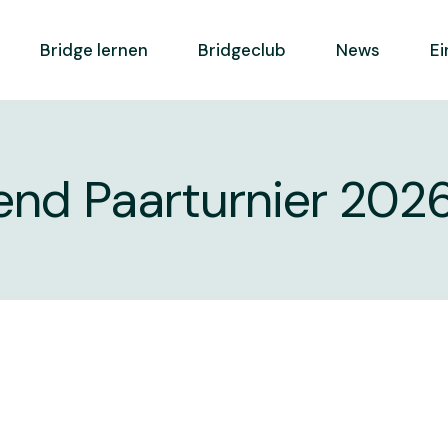
Bridge lernen
Bridgeclub
News
Ei
e
Ausbildungskonzept
Mitglied werden
nd Paarturnier 202
e BC
Weiterbildung
Spielbetrieb
Lernen und Spielen
Geschichte
FSB
Leitbild
ga
Clubreglement
ebdo FSB
Vorstand
iere
Statuten
Kontakt