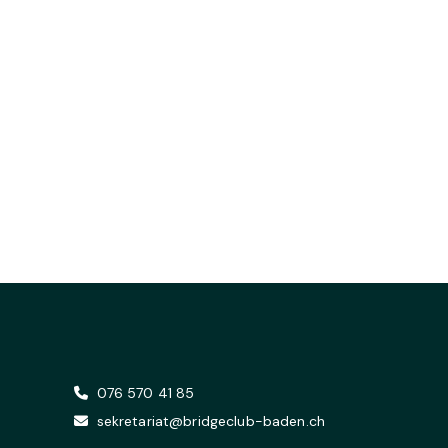
076 570 41 85
sekretariat@bridgeclub-baden.ch