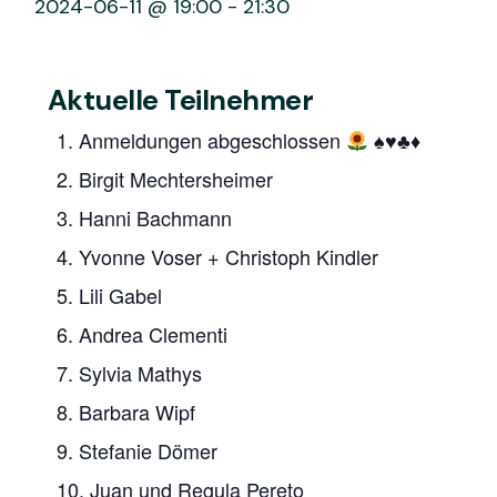
2024-06-11 @ 19:00
-
21:30
Aktuelle Teilnehmer
1. Anmeldungen abgeschlossen
♠️
♥️
♣️
♦️
2. Birgit Mechtersheimer
3. Hanni Bachmann
4. Yvonne Voser + Christoph Kindler
5. Lili Gabel
6. Andrea Clementi
7. Sylvia Mathys
8. Barbara Wipf
9. Stefanie Dömer
10. Juan und Regula Pereto