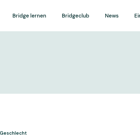
Bridge lernen
Bridgeclub
News
Ei
e
Ausbildungskonzept
Mitglied werden
e BC
Weiterbildung
Spielbetrieb
Lernen und Spielen
Geschichte
FSB
Leitbild
ga
Clubreglement
ebdo FSB
Vorstand
iere
Statuten
Kontakt
Geschlecht