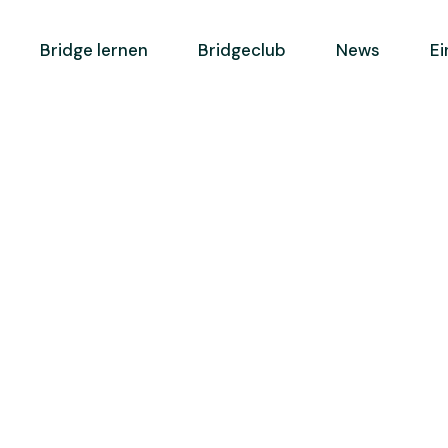
Bridge lernen
Bridgeclub
News
Ei
e
Ausbildungskonzept
Mitglied werden
e BC
Weiterbildung
Spielbetrieb
Lernen und Spielen
Geschichte
FSB
Leitbild
ga
Clubreglement
ebdo FSB
Vorstand
iere
Statuten
Kontakt