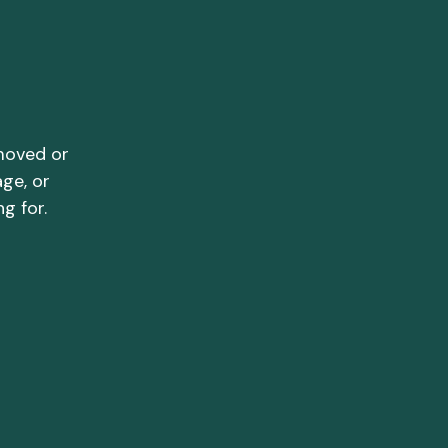
 moved or
ge, or
g for.