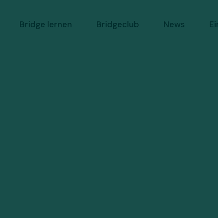
Bridge lernen
Bridgeclub
News
Ei
e
Ausbildungskonzept
Mitglied werden
e BC
Weiterbildung
Spielbetrieb
Lernen und Spielen
Geschichte
FSB
Leitbild
ga
Clubreglement
ebdo FSB
Vorstand
iere
Statuten
Kontakt