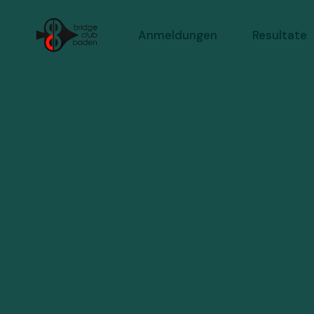
Skip
to
the
Anmeldungen
Resultate
content
Jahreskalender
BCB Turnier
Club-Turniere
Grüne Punkt
Baden
Lernen und Spielen
Klassierung 
Regionalturniere
Interklub-Li
Terminübersicht 2026
Simultané H
Regionalturn