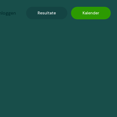
nloggen
Resultate
Kalender