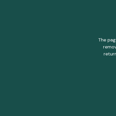
The page
remov
retur