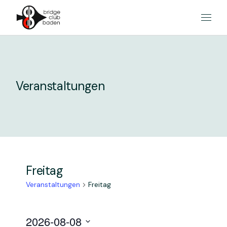
Skip
to
the
content
Veranstaltungen
Freitag
Veranstaltungen
Freitag
V
V
2026-08-08