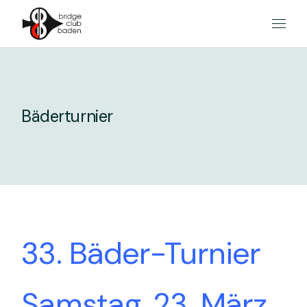
Skip
to
the
content
Bäderturnier
33. Bäder-Turnier
Samstag, 23. März