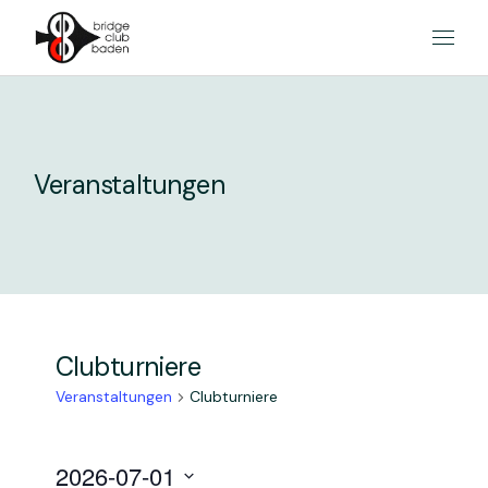
Skip
to
the
content
Veranstaltungen
Clubturniere
Veranstaltungen
Clubturniere
V
V
2026-07-01